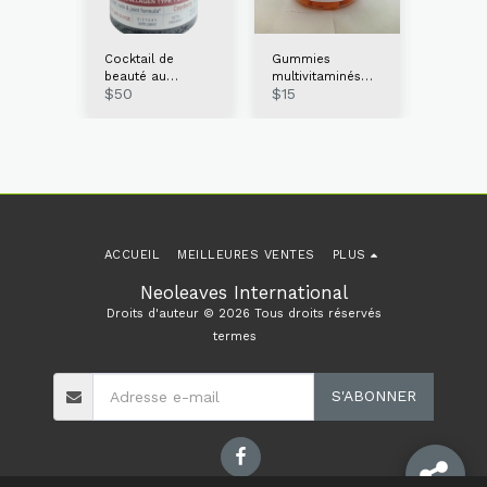
Cocktail de
Gummies
Poudre
C 100 %
beauté au
multivitaminés
vitamin
$
50
$
15
$
20
eaves
collagène
Neoleaves Lil
pure N
Neoleaves 400 g
Kiddies
400 g
ACCUEIL
MEILLEURES VENTES
PLUS
Neoleaves International
Droits d'auteur © 2026 Tous droits réservés
termes
S'ABONNER